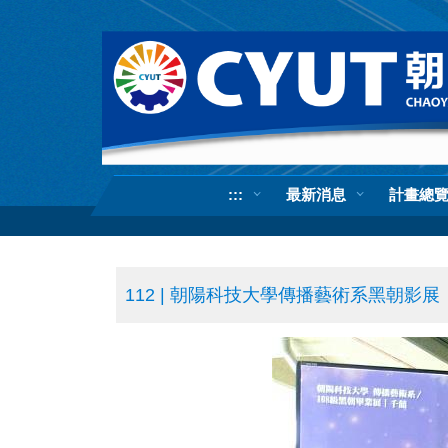
跳
到
主
要
內
容
區
:::
最新消息
計畫總
112 | 朝陽科技大學傳播藝術系黑朝影