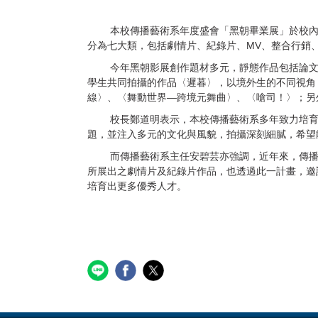
本校傳播藝術系年度盛會「黑朝畢業展」於校內登
分為七大類，包括劇情片、紀錄片、MV、整合行銷
今年黑朝影展創作題材多元，靜態作品包括論文研
學生共同拍攝的作品〈遲暮〉，以境外生的不同視角，
線〉、〈舞動世界—跨境元舞曲〉、〈嗆司！〉；另外
校長鄭道明表示，本校傳播藝術系多年致力培育影
題，並注入多元的文化與風貌，拍攝深刻細膩，希望
而傳播藝術系主任安碧芸亦強調，近年來，傳播藝
所展出之劇情片及紀錄片作品，也透過此一計畫，邀
培育出更多優秀人才。