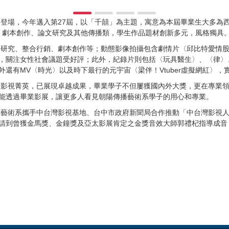
場，今年邁入第27屆，以「千囍」為主題，寓意為本屆畢業生大多為西
、劇本創作、論文研究及其他傳播類，學生作品題材創新多元，風格獨具
究、整合行銷、劇本創作等；動態影像拍攝包含劇情片〈邱比特愛情股
關注女性社會議題受好評；此外，紀錄片則包括〈玩具醫生〉、〈律〉、〈8a
還有MV〈時光〉以及時下最行的元宇宙〈梁伴！Vtuber虛擬網紅〉，
視菁英，已展現卓越成果，畢業學子不但屢獲國內外大獎，更在專業領
能透過畢業影展，讓更多人看見朝陽傳播藝術系學子的用心和專業。
術系攜手中台灣影視基地、台中市政府新聞局合作推動「中台灣影視人
請到曾獲金馬獎、金鐘獎及亞太影展肯定之金獎音效大師郭禮杞指導成音