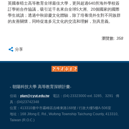
英國泰晤士高等教育全球最佳大學，更與超過640所海外學校簽
訂學術合作協議，吸引近千名來自全球5大洲、20個國家的國際
學生就讀；透過中秋節慶文化體驗，除了培養境外生對不同族群
的友善關懷，同時促進多元文化的交流和理解，別具意義。
瀏覽數:
358
分享
-
-
朝陽科技大學 高等教育深耕計畫
信箱：
plan@cyut.edu.tw
電話：
(04) 23323000 ext. 3285、3291 傳
真：(04)23742348
位置：
413310臺中市霧峰區吉峰東路168號 / 行政大樓5樓A-506室
地址：168 Jifong E. Rd., Wufong Township Taichung County, 413310,
Taiwan (R.O.C.)