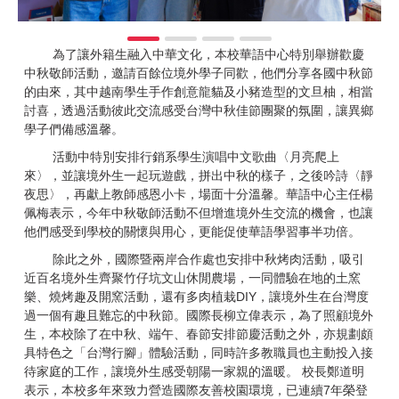
為了讓外籍生融入中華文化，本校華語中心特別舉辦歡慶
中秋敬師活動，邀請百餘位境外學子同歡，他們分享各國中秋節
的由來，其中越南學生手作創意龍貓及小豬造型的文旦柚，相當
討喜，透過活動彼此交流感受台灣中秋佳節團聚的氛圍，讓異鄉
學子們備感溫馨。
活動中特別安排行銷系學生演唱中文歌曲〈月亮爬上
來〉，並讓境外生一起玩遊戲，拼出中秋的樣子，之後吟詩〈靜
夜思〉，再獻上教師感恩小卡，場面十分溫馨。華語中心主任楊
佩梅表示，今年中秋敬師活動不但增進境外生交流的機會，也讓
他們感受到學校的關懷與用心，更能促使華語學習事半功倍。
除此之外，國際暨兩岸合作處也安排中秋烤肉活動，吸引
近百名境外生齊聚竹仔坑文山休閒農場，一同體驗在地的土窯
樂、燒烤趣及開窯活動，還有多肉植栽DIY，讓境外生在台灣度
過一個有趣且難忘的中秋節。國際長柳立偉表示，為了照顧境外
生，本校除了在中秋、端午、春節安排節慶活動之外，亦規劃頗
具特色之「台灣行腳」體驗活動，同時許多教職員也主動投入接
待家庭的工作，讓境外生感受朝陽一家親的溫暖。 校長鄭道明
表示，本校多年來致力營造國際友善校園環境，已連續7年榮登