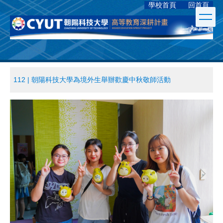
學校首頁
回首頁
跳
到
主
要
內
容
區
112 | 朝陽科技大學為境外生舉辦歡慶中秋敬師活動