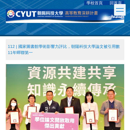
學校首頁
回首頁
跳
到
主
要
內
容
區
112 | 國家圖書館學術影響力評比，朝陽科技大學論文被引用數
11年蟬聯第一