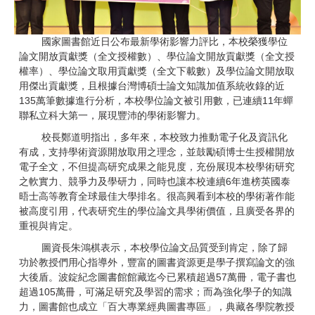
國家圖書館近日公布最新學術影響力評比，本校榮獲學位
論文開放貢獻獎（全文授權數）、學位論文開放貢獻獎（全文授
權率）、學位論文取用貢獻獎（全文下載數）及學位論文開放取
用傑出貢獻獎，且根據台灣博碩士論文知識加值系統收錄的近
135萬筆數據進行分析，本校學位論文被引用數，已連續11年蟬
聯私立科大第一，展現豐沛的學術影響力。
校長鄭道明指出，多年來，本校致力推動電子化及資訊化
有成，支持學術資源開放取用之理念，並鼓勵碩博士生授權開放
電子全文，不但提高研究成果之能見度，充份展現本校學術研究
之軟實力、競爭力及學研力，同時也讓本校連續6年進榜英國泰
晤士高等教育全球最佳大學排名。很高興看到本校的學術著作能
被高度引用，代表研究生的學位論文具學術價值，且廣受各界的
重視與肯定。
圖資長朱鴻棋表示，本校學位論文品質受到肯定，除了歸
功於教授們用心指導外，豐富的圖書資源更是學子撰寫論文的強
大後盾。波錠紀念圖書館館藏迄今已累積超過57萬冊，電子書也
超過105萬冊，可滿足研究及學習的需求；而為強化學子的知識
力，圖書館也成立「百大專業經典圖書專區」，典藏各學院教授