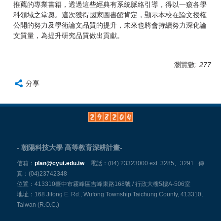
推薦的專業書籍，透過這些經典有系統脈絡引導，得以一窺各學
科領域之堂奧。這次獲得國家圖書館肯定，顯示本校在論文授權
公開的努力及學術論文品質的提升，未來也將會持續努力深化論
文質量，為提升研究品質做出貢獻。
瀏覽數:
277
分享
-
-
朝陽科技大學 高等教育深耕計畫
信箱：
plan@cyut.edu.tw
電話：
(04) 23323000 ext. 3285、3291 傳
真：(04)23742348
位置：
413310臺中市霧峰區吉峰東路168號 / 行政大樓5樓A-506室
地址：168 Jifong E. Rd., Wufong Township Taichung County, 413310,
Taiwan (R.O.C.)