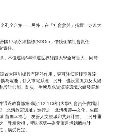
，名列全台第一；另外，在「社會參與」指標，亦以大
17項永續指標(SDGs)，借鏡企業社會責任
會責任。
標，不但連續6年蟬連世界綠能大學全球百大，同時
設置太陽能板具有隔熱作用，更可降低頂樓室溫達
轉換為電能，併入市電系統，另外，也設置風力及太陽
劃設計節能、防災、生態及水資源等環境永續發展相
育部第3期(112-113年)大學社會責任實踐計
寅里「北溝故宮遺址」進行之「北溝復麗—文化、生態
城-苗圃幸福心，友善人文暨城鄉共好計畫」；另外通
之「雜糧紮根，豐味深釀—崙元廊道增韌擴散計
任，廣受肯定。