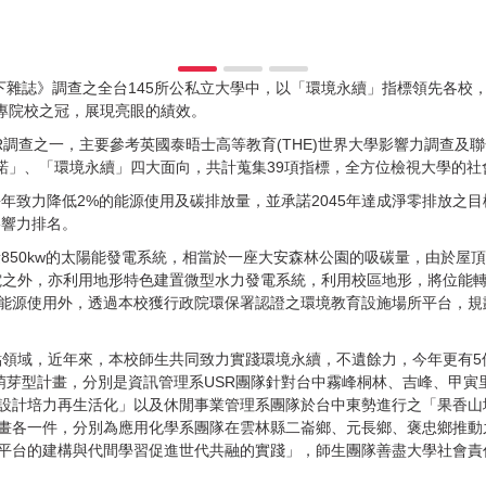
下雜誌》調查之全台145所公私立大學中，以「環境永續」指標領先各校
大專院校之冠，展現亮眼的績效。
查之一，主要參考英國泰晤士高等教育(THE)世界大學影響力調查及聯合國
承諾」、「環境永續」四大面向，共計蒐集39項指標，全方位檢視大學的社
力降低2%的能源使用及碳排放量，並承諾2045年達成淨零排放之目
影響力排名。
0kw的太陽能發電系統，相當於一座大安森林公園的吸碳量，由於屋頂
能發電之外，亦利用地形特色建置微型水力發電系統，利用校區地形，將位能
能源使用外，透過本校獲行政院環保署認證之環境教育設施場所平台，規
，近年來，本校師生共同致力實踐環境永續，不遺餘力，今年更有5件通過教
色類萌芽型計畫，分別是資訊管理系USR團隊針對台中霧峰桐林、吉峰、甲
設計培力再生活化」以及休閒事業管理系團隊於台中東勢進行之「果香山
畫各一件，分別為應用化學系團隊在雲林縣二崙鄉、元長鄉、褒忠鄉推動
平台的建構與代間學習促進世代共融的實踐」，師生團隊善盡大學社會責