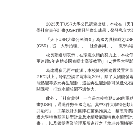
2023天下USR大學公民調查出爐，本校在《天
學社會責任計畫(USR)實踐的傑出成果，榮登私立
「天下USR大學公民調查」為國內具權威之USR調
(CSR)，從「大學治理」、「社會參與」、「教學
校長鄭道明表示，在環境永續的努力上，本校每年致
更連續5年進榜英國泰晤士高等教育(THE)世界大學
為建構多元再生能源，本校於校園建置裝置容量85
2.5℃以上，冷氣空調節電率近20%。除了太陽
能熱能等多元再生能源，這些再生能源除可減低化石
關課程，打造永續校園不遺餘力。
此外，「社會參與」一向是本校推動USR的重點領域
畫(USR) ，通過件數全國之冠。其中3件大學特
共融村」、工業設計系團隊在苗栗推廣之「貓裏青農
過大學特色類深耕型計畫及永續發展類特色永續型計
畫」，以及銀髮產業管理系所進行之「幼老共園輔導