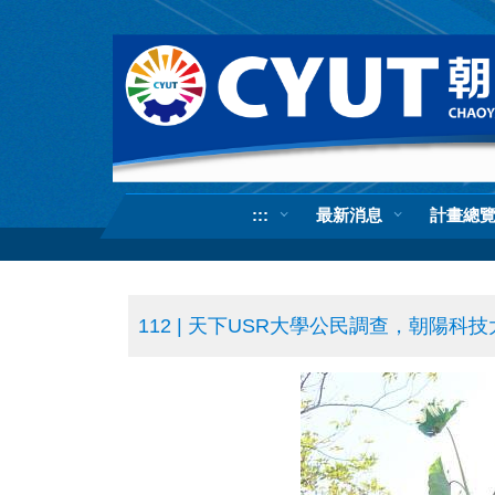
跳
到
主
要
內
容
區
:::
最新消息
計畫總
112 | 天下USR大學公民調查，朝陽